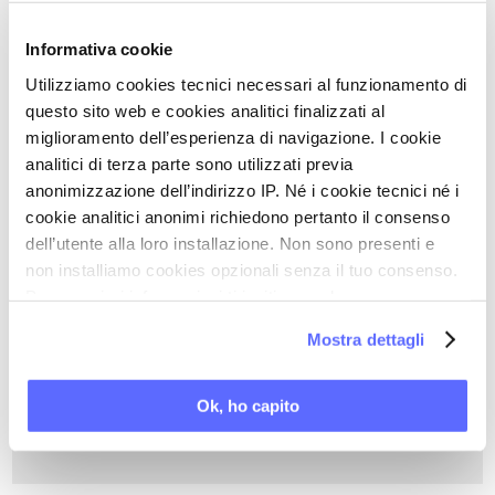
Informativa cookie
Per gentile concessione di Italpress - Focus Salute
Utilizziamo cookies tecnici necessari al funzionamento di
questo sito web e cookies analitici finalizzati al
miglioramento dell’esperienza di navigazione. I cookie
Torna a Le vostre domande 2025
analitici di terza parte sono utilizzati previa
anonimizzazione dell’indirizzo IP. Né i cookie tecnici né i
STAMPA PDF
cookie analitici anonimi richiedono pertanto il consenso
dell’utente alla loro installazione. Non sono presenti e
non installiamo cookies opzionali senza il tuo consenso.
PAROLE CHIAVE DI QUESTO ARTICOLO
Per maggiori informazioni ti invitiamo a leggere
la nostra
Cookie Policy
.
ACIDO FOLICO
Mostra dettagli
FERRO
FLUSSI ABBONDANTI
Ok, ho capito
TERAPIA CONTRACCETTIVA