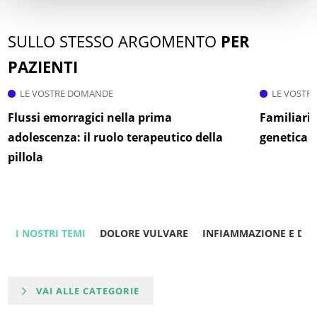
SULLO STESSO ARGOMENTO
PER
PAZIENTI
LE VOSTRE DOMANDE
LE VOSTR
Flussi emorragici nella prima
Familiarit
adolescenza: il ruolo terapeutico della
genetica 
pillola
I NOSTRI TEMI
DOLORE VULVARE
INFIAMMAZIONE E DO
VAI ALLE CATEGORIE