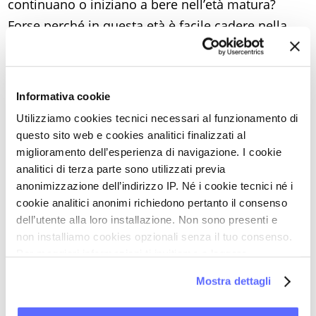
continuano o iniziano a bere nell’età matura?
Forse perché in questa età è facile cadere nella
disperazione per la perdita di bellezza e salute,
per la trasformazione della vita affettiva e spesso
la perdita degli affetti più cari, per le sempre più
Informativa cookie
frequenti condizioni di isolamento. L’alcol può
Utilizziamo cookies tecnici necessari al funzionamento di
dunque continuare ad essere o diventare sollievo
questo sito web e cookies analitici finalizzati al
dal dolore fisico e psichico.
miglioramento dell’esperienza di navigazione. I cookie
analitici di terza parte sono utilizzati previa
anonimizzazione dell’indirizzo IP. Né i cookie tecnici né i
cookie analitici anonimi richiedono pertanto il consenso
dell’utente alla loro installazione. Non sono presenti e
Concludendo
non installiamo cookies opzionali senza il tuo consenso.
Per maggiori informazioni ti invitiamo a leggere
L’alcol è oggi uno dei più gravi nemici
la nostra
Cookie Policy
.
Mostra dettagli
della salute pubblica perché è abusato da
milioni di persone e perché, direttamente