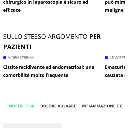
chirurgico in laparoscopia è sicuro ed
può mimar
efficace
maligne
SULLO STESSO ARGOMENTO
PER
PAZIENTI
VIDEO STREAM
LE VOSTR
Cistite recidivante ed endometriosi: una
Ematuria 
comorbilità molto frequente
causata d
I NOSTRI TEMI
DOLORE VULVARE
INFIAMMAZIONE E DO