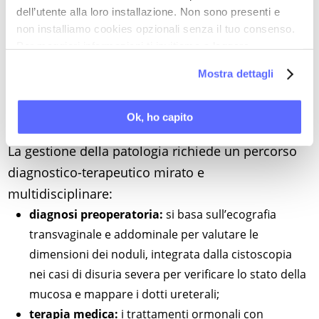
indicato il posizionamento di stent ureterali a
dell’utente alla loro installazione. Non sono presenti e
doppio J (D-J) per proteggere le vie urinarie
non installiamo cookies opzionali senza il tuo consenso.
dall’edema post-operatorio, bilanciando il beneficio
Per maggiori informazioni ti invitiamo a leggere
la nostra
Cookie Policy
.
con il rischio di infezioni urinarie ascendenti.
Mostra dettagli
Diagnosi, opzioni terapeutiche e risultati
Ok, ho capito
chirurgici
La gestione della patologia richiede un percorso
diagnostico-terapeutico mirato e
multidisciplinare:
diagnosi preoperatoria:
si basa sull’ecografia
transvaginale e addominale per valutare le
dimensioni dei noduli, integrata dalla cistoscopia
nei casi di disuria severa per verificare lo stato della
mucosa e mappare i dotti ureterali;
terapia medica:
i trattamenti ormonali con