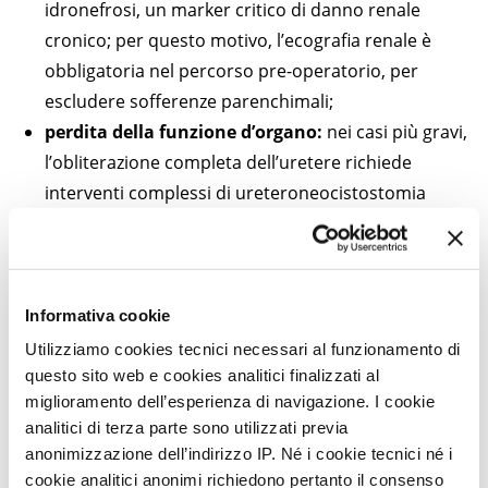
idronefrosi, un marker critico di danno renale
cronico; per questo motivo, l’ecografia renale è
obbligatoria nel percorso pre-operatorio, per
escludere sofferenze parenchimali;
perdita della funzione d’organo:
nei casi più gravi,
l’obliterazione completa dell’uretere richiede
interventi complessi di ureteroneocistostomia
(reimpianto ureterale) per salvare il rene da atrofia
e insufficienza permanente;
rischi post-operatori:
i processi di guarigione e
cicatrizzazione tissutale possono causare
Informativa cookie
complicanze tardive, come la stenosi ureterale
Utilizziamo cookies tecnici necessari al funzionamento di
(riscontrata dopo la resezione di noduli ampi), che
questo sito web e cookies analitici finalizzati al
miglioramento dell’esperienza di navigazione. I cookie
richiedono reinterventi urologici di revisione;
analitici di terza parte sono utilizzati previa
utilizzo preventivo di stent:
se il nodulo è vicino al
anonimizzazione dell’indirizzo IP. Né i cookie tecnici né i
trigono (distanza <2 cm) o supera i 3-4 cm, è
cookie analitici anonimi richiedono pertanto il consenso