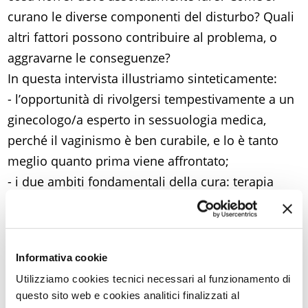
curano le diverse componenti del disturbo? Quali
altri fattori possono contribuire al problema, o
aggravarne le conseguenze?
In questa intervista illustriamo sinteticamente:
- l’opportunità di rivolgersi tempestivamente a un
ginecologo/a esperto in sessuologia medica,
perché il vaginismo è ben curabile, e lo è tanto
meglio quanto prima viene affrontato;
- i due ambiti fondamentali della cura: terapia
farmacologica, per modulare le basi biologiche
dell’ansia e della fobia; fisioterapia,
automassaggio, stretching e biofeedback per
Informativa cookie
imparare a rilassare i muscoli perivaginali;
Utilizziamo cookies tecnici necessari al funzionamento di
- come, in caso di spasmo muscolare
questo sito web e cookies analitici finalizzati al
particolarmente severo, si possa ricorrere – in