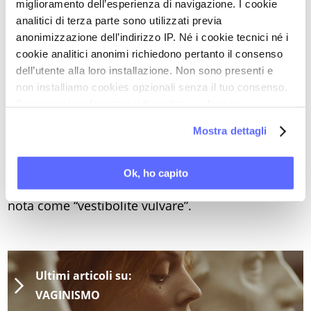
miglioramento dell’esperienza di navigazione. I cookie
centri autorizzati – alla tossina botulinica, da
analitici di terza parte sono utilizzati previa
iniettare localmente con un ago da insulina;
anonimizzazione dell’indirizzo IP. Né i cookie tecnici né i
cookie analitici anonimi richiedono pertanto il consenso
- la possibilità che il disturbo sia aggravato da un
dell’utente alla loro installazione. Non sono presenti e
imene particolarmente rigido e fibroso, nel qual
non installiamo cookies opzionali senza il tuo consenso.
caso si ricorre a una piccola incisione in anestesia
Per maggiori informazioni ti invitiamo a leggere
locale;
la nostra
Cookie Policy
.
Mostra dettagli
- l’importanza di non insistere con i tentativi di
penetrazione, perché alla lunga potrebbero
Ok, ho capito
provocare una grave infiammazione dei tessuti
nota come “vestibolite vulvare”.
Ultimi articoli su:
VAGINISMO