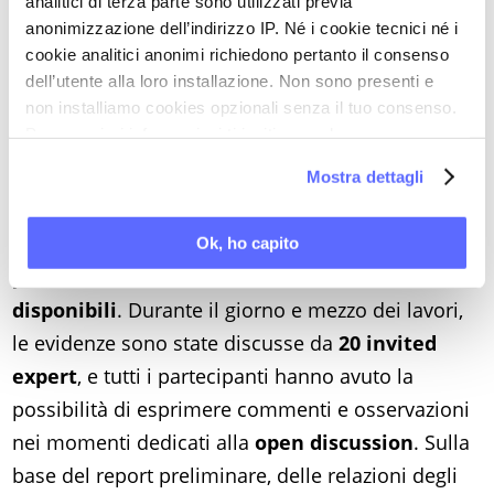
analitici di terza parte sono utilizzati previa
per la riduzione dei rischi legati a queste terapie?
anonimizzazione dell’indirizzo IP. Né i cookie tecnici né i
Il workshop è stato sponsorizzato dal NIH Office
cookie analitici anonimi richiedono pertanto il consenso
of Disease Prevention (ODP), dal NIH Pain
dell’utente alla loro installazione. Non sono presenti e
non installiamo cookies opzionali senza il tuo consenso.
Consortium, dal National Institute on Drug Abuse
Per maggiori informazioni ti invitiamo a leggere
e dal National Institute of Neurological Disorders
la nostra
Cookie Policy
.
and Stroke. L’agenda dei lavori è stata elaborata
Mostra dettagli
da un gruppo di lavoro multidisciplinare, mentre
un centro specializzato ha preparato
un report
Ok, ho capito
preliminare sulle evidenze scientifiche
disponibili
. Durante il giorno e mezzo dei lavori,
le evidenze sono state discusse da
20 invited
expert
, e tutti i partecipanti hanno avuto la
possibilità di esprimere commenti e osservazioni
nei momenti dedicati alla
open discussion
. Sulla
base del report preliminare, delle relazioni degli