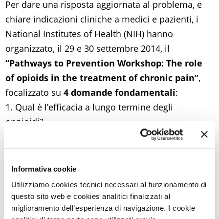
Per dare una risposta aggiornata al problema, e
chiare indicazioni cliniche a medici e pazienti, i
National Institutes of Health (NIH) hanno
organizzato, il 29 e 30 settembre 2014, il
“Pathways to Prevention Workshop: The role
of opioids in the treatment of chronic pain”
,
focalizzato su
4 domande fondamentali
:
1. Qual è l’efficacia a lungo termine degli
oppioidi?
2. Qual è la loro sicurezza e quali sono i loro
potenziali effetti collaterali per i pazienti affetti da
dolore cronico?
Informativa cookie
3. Quali sono gli effetti delle diverse terapie
Utilizziamo cookies tecnici necessari al funzionamento di
basate sugli oppioidi?
questo sito web e cookies analitici finalizzati al
miglioramento dell’esperienza di navigazione. I cookie
4. Qual è l’efficacia delle strategie messe in atto