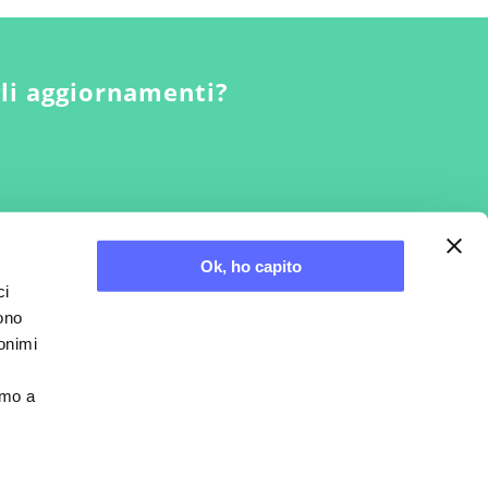
gli aggiornamenti?
Ok, ho capito
ci
sono
nonimi
Credits
amo a