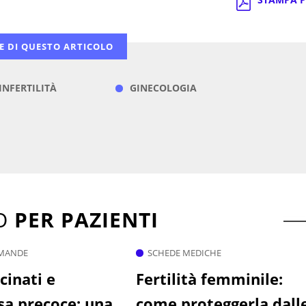
E DI QUESTO ARTICOLO
 INFERTILITÀ
GINECOLOGIA
TO
PER PAZIENTI
OMANDE
SCHEDE MEDICHE
icinati e
Fertilità femminile:
a precoce: una
come proteggerla dall