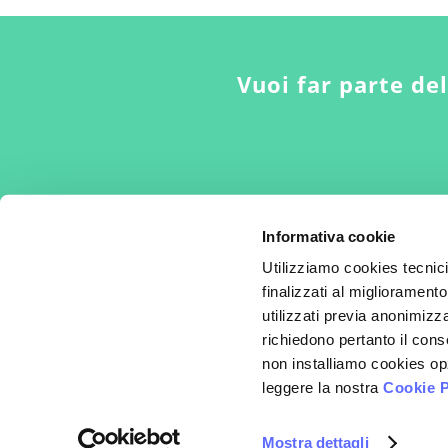
Vuoi far parte de
Informativa cookie
Utilizziamo cookies tecnic
finalizzati al miglioramento
utilizzati previa anonimizza
Per la cura del dolore nella donna
richiedono pertanto il cons
non installiamo cookies opz
© 2008-2026 - Fondazione Alessandra Graziottin
leggere la nostra
Cookie P
C.F./P.IVA: 060 829 20 965
Privacy policy
-
Cookie policy
Mostra dettagli