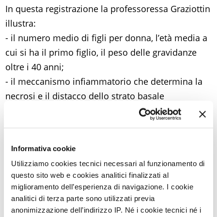
In questa registrazione la professoressa Graziottin
illustra:
- il numero medio di figli per donna, l’età media a
cui si ha il primo figlio, il peso delle gravidanze
oltre i 40 anni;
- il meccanismo infiammatorio che determina la
necrosi e il distacco dello strato basale
dell’endometrio;
- come la degranulazione dei mastociti sia
innescata dalla caduta dei livelli di estrogeni e
Informativa cookie
progesterone, che si verifica quando la
Utilizziamo cookies tecnici necessari al funzionamento di
fecondazione non avviene e quindi non inizia la
questo sito web e cookies analitici finalizzati al
gestazione;
miglioramento dell’esperienza di navigazione. I cookie
- perché l’infiammazione può estendersi dall’utero
analitici di terza parte sono utilizzati previa
anonimizzazione dell’indirizzo IP. Né i cookie tecnici né i
a tutto l’organismo;