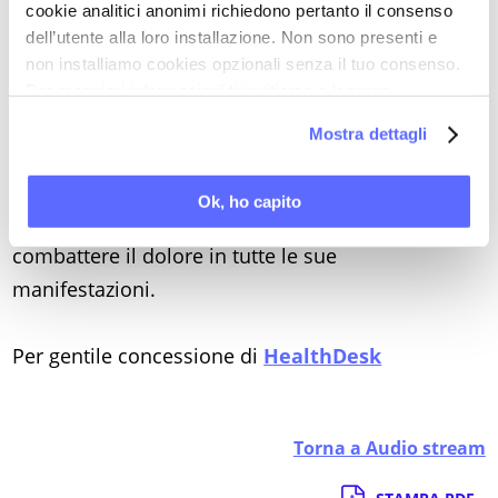
cookie analitici anonimi richiedono pertanto il consenso
- i dolori somatici più frequenti in fase mestruale;
dell’utente alla loro installazione. Non sono presenti e
- perché la donna avverte anche una forte astenia;
non installiamo cookies opzionali senza il tuo consenso.
- come oggi, di conseguenza, sia cruciale non
Per maggiori informazioni ti invitiamo a leggere
la nostra
Cookie Policy
.
tanto avere la mestruazione in sé – vissuta in
Mostra dettagli
passato come importante segnale di capacità
procreativa – ma stabilizzare i livelli degli ormoni
Ok, ho capito
sessuali, per minimizzare l’impatto del ciclo e
combattere il dolore in tutte le sue
manifestazioni.
Per gentile concessione di
HealthDesk
Torna a Audio stream