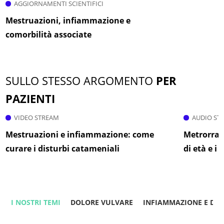
AGGIORNAMENTI SCIENTIFICI
Mestruazioni, infiammazione e
comorbilità associate
SULLO STESSO ARGOMENTO
PER
PAZIENTI
VIDEO STREAM
AUDIO ST
Mestruazioni e infiammazione: come
Metrorragi
curare i disturbi catameniali
di età e i 
I NOSTRI TEMI
DOLORE VULVARE
INFIAMMAZIONE E DO