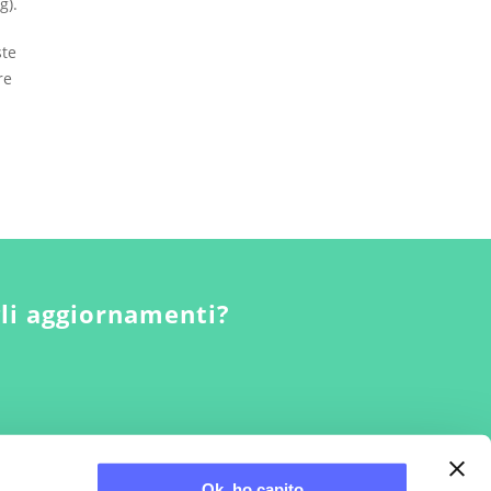
g).
ste
re
gli aggiornamenti?
Ok, ho capito