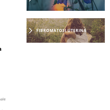
FIBROMATOSI UTERINA
a
nale