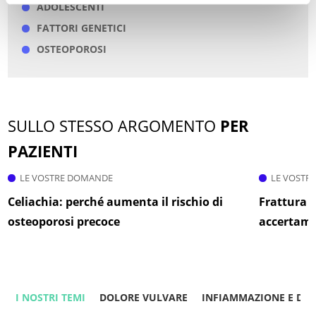
ADOLESCENTI
FATTORI GENETICI
OSTEOPOROSI
SULLO STESSO ARGOMENTO
PER
PAZIENTI
LE VOSTRE DOMANDE
LE VOSTR
Celiachia: perché aumenta il rischio di
Frattura d
osteoporosi precoce
accertame
I NOSTRI TEMI
DOLORE VULVARE
INFIAMMAZIONE E DO