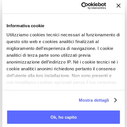
riassorbimento osseo: calcio e vitamina D
Perché, in un’ottica di prevenzione, è importante
evitare il più possibile le bibite gassate e le bevande
a base di caffeina
Informativa cookie
L’opportunità di non fumare e di limitare il consumo
Utilizziamo cookies tecnici necessari al funzionamento di
di alcol
questo sito web e cookies analitici finalizzati al
miglioramento dell’esperienza di navigazione. I cookie
analitici di terza parte sono utilizzati previa
Per gentile concessione di Italpress - Focus Salute
anonimizzazione dell’indirizzo IP. Né i cookie tecnici né i
cookie analitici anonimi richiedono pertanto il consenso
dell’utente alla loro installazione. Non sono presenti e
Torna a Le vostre domande 2025
non installiamo cookies opzionali senza il tuo consenso.
Per maggiori informazioni ti invitiamo a leggere
STAMPA PDF
la nostra
Cookie Policy
.
Mostra dettagli
PAROLE CHIAVE DI QUESTO ARTICOLO
Ok, ho capito