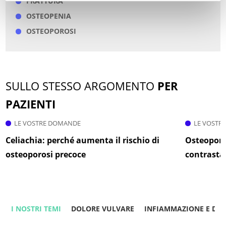
FRATTURA
OSTEOPENIA
OSTEOPOROSI
SULLO STESSO ARGOMENTO
PER
PAZIENTI
LE VOSTRE DOMANDE
LE VOSTR
Celiachia: perché aumenta il rischio di
Osteoporos
osteoporosi precoce
contrastar
I NOSTRI TEMI
DOLORE VULVARE
INFIAMMAZIONE E DO