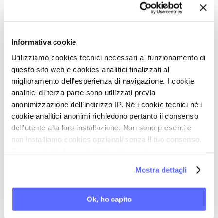
La necessità di migliorare l’alimentazione e
l’introduzione di calcio, normalizzare i livelli di
vitamina D e K2, fare attività fisica quotidiana e
stretching
Informativa cookie
Perché gli esercizi con piccoli pesi vanno eseguiti
Utilizziamo cookies tecnici necessari al funzionamento di
con la postura corretta
questo sito web e cookies analitici finalizzati al
miglioramento dell’esperienza di navigazione. I cookie
analitici di terza parte sono utilizzati previa
Per gentile concessione di Italpress - Focus Salute
anonimizzazione dell’indirizzo IP. Né i cookie tecnici né i
cookie analitici anonimi richiedono pertanto il consenso
dell’utente alla loro installazione. Non sono presenti e
Torna a Le vostre domande 2025
non installiamo cookies opzionali senza il tuo consenso.
Per maggiori informazioni ti invitiamo a leggere
STAMPA PDF
la nostra
Cookie Policy
.
Mostra dettagli
PAROLE CHIAVE DI QUESTO ARTICOLO
Ok, ho capito