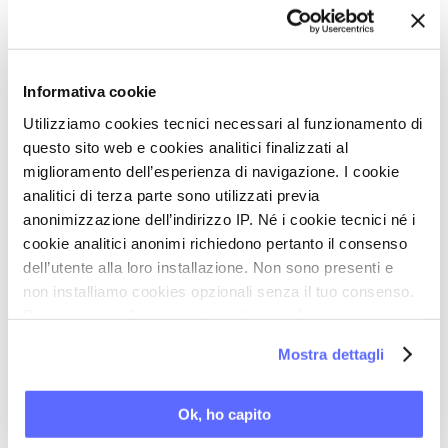
nome. E’ dalle due che cerco, e c’è una tale
quantità di tombe.
– Allora al vostro posto la poserei su una tomba
Informativa cookie
qualunque, senza guardare il nome, – la consigliò
Utilizziamo cookies tecnici necessari al funzionamento di
Dick.
questo sito web e cookies analitici finalizzati al
miglioramento dell’esperienza di navigazione. I cookie
– Credete che debba fare così?
analitici di terza parte sono utilizzati previa
–
Credo che lui avrebbe voluto che faceste
anonimizzazione dell’indirizzo IP. Né i cookie tecnici né i
così
.
cookie analitici anonimi richiedono pertanto il consenso
Diventava buio e la pioggia aumentava. Lei lasciò
dell’utente alla loro installazione. Non sono presenti e
non installiamo cookies opzionali senza il tuo consenso.
la corona sulla prima tomba vicino al cancello, e
Per maggiori informazioni ti invitiamo a leggere
seguì il consiglio di Dick di licenziare il taxi e
la nostra
Cookie Policy
.
ritornare ad Amiens con loro.
Mostra dettagli
Ok, ho capito