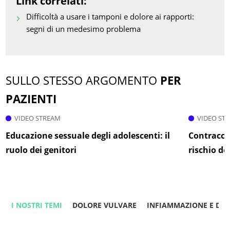
Link correlati:
Difficoltà a usare i tamponi e dolore ai rapporti:
segni di un medesimo problema
SULLO STESSO ARGOMENTO
PER
PAZIENTI
VIDEO STREAM
VIDEO ST
Educazione sessuale degli adolescenti: il
Contracce
ruolo dei genitori
rischio de
I NOSTRI TEMI
DOLORE VULVARE
INFIAMMAZIONE E DO