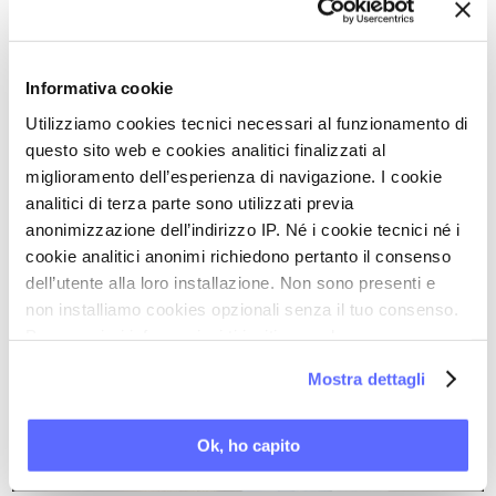
progressiva educazione alla conoscenza
dell’apparato genitale, con parole adatte all’età. Ed
ecco un suggerimento che precede l’inizio
Informativa cookie
dell’attività sessuale di sua figlia: riteniamo utile
Utilizziamo cookies tecnici necessari al funzionamento di
l’inserimento di assorbenti interni in età ancora
questo sito web e cookies analitici finalizzati al
adolescenziale, così da valutare eventuali
miglioramento dell’esperienza di navigazione. I cookie
analitici di terza parte sono utilizzati previa
difficoltà legate per esempio a un ipertono del
anonimizzazione dell’indirizzo IP. Né i cookie tecnici né i
pavimento pelvico e a un’infiammazione vulvo-
cookie analitici anonimi richiedono pertanto il consenso
vaginale, così da poter intervenire prima dell’inizio
dell’utente alla loro installazione. Non sono presenti e
dell’attività sessuale. Un caro saluto.
non installiamo cookies opzionali senza il tuo consenso.
Per maggiori informazioni ti invitiamo a leggere
la nostra
Cookie Policy
.
Mostra dettagli
Ultimi articoli su:
Ok, ho capito
DOLORE VULVARE