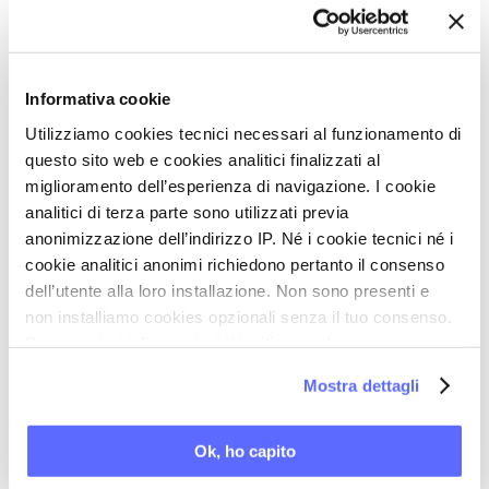
- stanchezza;
- dolore.
Questi, in sintesi, i risultati:
Informativa cookie
- le letture hanno significativamente ridotto 5 dei
Utilizziamo cookies tecnici necessari al funzionamento di
6 sintomi presi in considerazione:
paura
(P =
questo sito web e cookies analitici finalizzati al
.021),
tristezza
(P = .004),
rabbia
(P = .039),
miglioramento dell’esperienza di navigazione. I cookie
preoccupazione
(P = .041) e
stanchezza
(P <
analitici di terza parte sono utilizzati previa
.001);
anonimizzazione dell’indirizzo IP. Né i cookie tecnici né i
cookie analitici anonimi richiedono pertanto il consenso
- anche il
dolore
è diminuito, anche se in misura
dell’utente alla loro installazione. Non sono presenti e
statisticamente non significativa (P = .092).
non installiamo cookies opzionali senza il tuo consenso.
Secondo i partecipanti, l’iniziativa:
Per maggiori informazioni ti invitiamo a leggere
- ha accresciuto l’
allegria
e il coinvolgimento
la nostra
Cookie Policy
.
Mostra dettagli
delle famiglie;
- è stata percepita come u
na distrazione
Ok, ho capito
positiva
, anche perché si è svolta senza tablet o