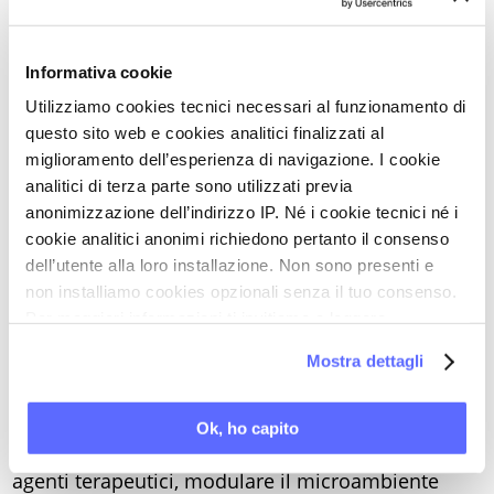
dell’ospite. Ricoprono inoltre un ruolo cruciale
nella patogenesi delle infezioni batteriche,
Informativa cookie
facilitando l’adesione, l’invasione e la persistenza
Utilizziamo cookies tecnici necessari al funzionamento di
dei batteri nell’ospite. Inoltre, si è recentemente
questo sito web e cookies analitici finalizzati al
scoperto che le BEV sono implicate nella genesi e
miglioramento dell’esperienza di navigazione. I cookie
nell’evoluzione di patologie come il cancro.
analitici di terza parte sono utilizzati previa
anonimizzazione dell’indirizzo IP. Né i cookie tecnici né i
L’articolo dei ricercatori cinesi:
cookie analitici anonimi richiedono pertanto il consenso
- illustra brevemente
le caratteristiche delle
dell’utente alla loro installazione. Non sono presenti e
BEV
, con particolare attenzione a quelle che le
non installiamo cookies opzionali senza il tuo consenso.
rendono candidate interessanti per approcci
Per maggiori informazioni ti invitiamo a leggere
la nostra
Cookie Policy
.
diagnostici e prognostici non invasivi;
Mostra dettagli
- esplora le potenzialità delle BEV della
terapia
mirata e personalizzata del cancro
, in
Ok, ho capito
considerazione della loro capacità di trasportare
agenti terapeutici, modulare il microambiente