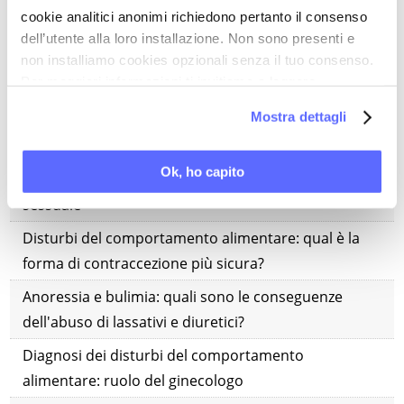
anoressia e bulimia
cookie analitici anonimi richiedono pertanto il consenso
Contraccezione e disturbi del comportamento
dell’utente alla loro installazione. Non sono presenti e
non installiamo cookies opzionali senza il tuo consenso.
alimentare: perché la pillola non è la scelta migliore
Per maggiori informazioni ti invitiamo a leggere
Disturbi del comportamento alimentare:
la nostra
Cookie Policy
.
Mostra dettagli
l'irregolarità del ciclo espone al rischio di
concepimenti indesiderati
Ok, ho capito
Quando la bulimia alimentare si estende alla sfera
sessuale
Disturbi del comportamento alimentare: qual è la
forma di contraccezione più sicura?
Anoressia e bulimia: quali sono le conseguenze
dell'abuso di lassativi e diuretici?
Diagnosi dei disturbi del comportamento
alimentare: ruolo del ginecologo