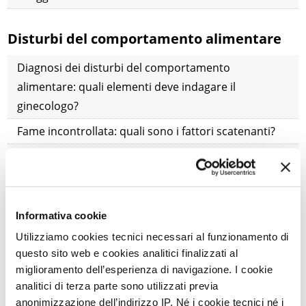
Disturbi del comportamento alimentare
Diagnosi dei disturbi del comportamento
alimentare: quali elementi deve indagare il
ginecologo?
Fame incontrollata: quali sono i fattori scatenanti?
Bulimia e rapporto con il proprio corpo: quali
relazioni?
Delusioni sentimentali e voglia di cibi dolci: quali
Informativa cookie
correlazioni?
Utilizziamo cookies tecnici necessari al funzionamento di
Disturbi del comportamento alimentare: quali sono
questo sito web e cookies analitici finalizzati al
i segnali d'allarme?
miglioramento dell’esperienza di navigazione. I cookie
analitici di terza parte sono utilizzati previa
Cerotto contraccettivo: la scelta più sicura in caso di
anonimizzazione dell’indirizzo IP. Né i cookie tecnici né i