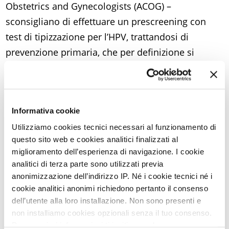
Obstetrics and Gynecologists (ACOG) –
sconsigliano di effettuare un prescreening con
test di tipizzazione per l’HPV, trattandosi di
prevenzione primaria, che per definizione si
applica in una popolazione generale. Diverso è
l’approccio e l’approfondimento diagnostico che
ogni medico poi svolge nella sua pratica clinica
Informativa cookie
quotidiana nel caso di donne con anomalie
Utilizziamo cookies tecnici necessari al funzionamento di
citologiche o pregresse patologie HPV correlate.
questo sito web e cookies analitici finalizzati al
miglioramento dell’esperienza di navigazione. I cookie
analitici di terza parte sono utilizzati previa
anonimizzazione dell’indirizzo IP. Né i cookie tecnici né i
Se una donna nel corso della sua
cookie analitici anonimi richiedono pertanto il consenso
dell’utente alla loro installazione. Non sono presenti e
vita ha già contratto un tipo di
non installiamo cookies opzionali senza il tuo consenso.
HPV può comunque vaccinarsi?
Per maggiori informazioni ti invitiamo a leggere