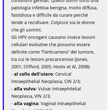
condilomi genitali. Questi ultimi sono una
patologia infettiva benigna, molto diffusa,
fastidiosa e difficile da curare perché
tende a recidivare. Colpisce sia le donne
che gli uomini.
Gli HPV oncogeni causano invece lesioni
cellulari evolutive che possono essere
definite come “l’anticamera” del tumore,
tra cui le lesioni precancerose (Jones,
2001; Clifford, 2005; Hoots et Al, 2008):
-
al collo dell’utero
: Cervical
Intraepithelial Neoplasia, CIN 2/3;
-
alla vulva
: Vulvar Intraephitelial
Neoplasia, VIN 2/3;
-
alla vagina
: Vaginal Intraepithelial