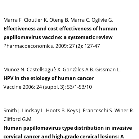
Marra F. Cloutier K. Oteng B. Marra C. Ogilvie G.
Effectiveness and cost effectiveness of human
papillomavirus vaccine: a systematic review
Pharmacoeconomics. 2009; 27 (2): 127-47
Muñoz N. Castellsaguè X. Gonzàles A.B. Gissman L.
HPV in the etiology of human cancer
Vaccine 2006; 24 (suppl. 3): S3/1-S3/10
Smith J. Lindsay L. Hoots B. Keys J. Franceschi S. Winer R.
Clifford G.M.
Human papillomavirus type distribution in invasive
cervical cancer and high-grade cervical lesions: A