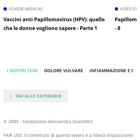
SCHEDE MEDICHE
VIDEO ST
Vaccini anti Papillomavirus (HPV): quello
Papilloma
che le donne vogliono sapere - Parte 1
- 8
I NOSTRI TEMI
DOLORE VULVARE
INFIAMMAZIONE E DO
VAI ALLE CATEGORIE
© 2009 - Fondazione Alessandra Graziottin
FAIR USE: Il contenuto di questo lavoro è a libera disposizione