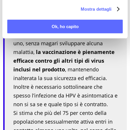
Se sì, perché?
la nostra
Cookie Policy
.
Mostra dettagli
Sì, perché il vaccino è in grado di offrire
una protezione contro più tipi di virus.
Ok, ho capito
Anche se una donna ne avesse contratto
uno, senza magari sviluppare alcuna
malattia,
la vaccinazione è pienamente
efficace contro gli altri tipi di virus
inclusi nel prodotto
, mantenendo
inalterata la sua sicurezza ed efficacia.
Inoltre è necessario sottolineare che
spesso l’infezione da HPV è asintomatica e
non si sa se e quale tipo si è contratto.
Si stima che più del 75 per cento della
popolazione sessualmente attiva entri in